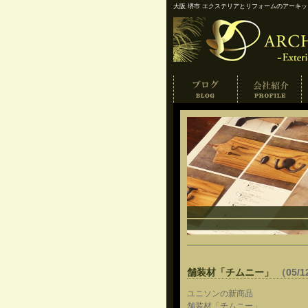
大阪 堺市 エクステリアとリフォームのアーキ
舗装材「チムニー」
（05/1
ユニソンの新商品
舗装材「チムニー」