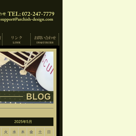
2025年5月
火
水
木
金
土
日