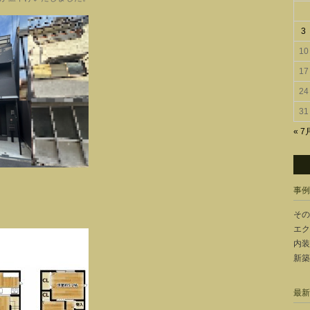
3
10
17
24
31
« 7
事例
その
エク
内装
新築
最新