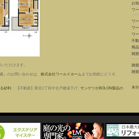
お知
ワー
ワー
ワー
ワー
不動
商品
雑貨
覧いただけます。
雑貨
雑貨
戸建』のお問い合わせは、
株式会社ワールドホーム
までお気軽にどうぞ。
未分
る砂利
：【不動産】巽北1丁目中古戸建値下げ :
サンゲツがBOLON製品の