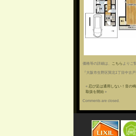
価格等の詳細は、
こちら
よりご
『大阪市生野区巽北1丁目中古
«
忍び足は通用しない！音の鳴
取扱を開始
»
Comments are closed.