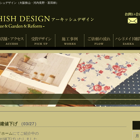
ッシュデザイン（大阪狭山・河内長野・富田林）
戸建値下げ
（03/27）
ドホーム
にてご紹介中の
月
建が値下げいたしました。