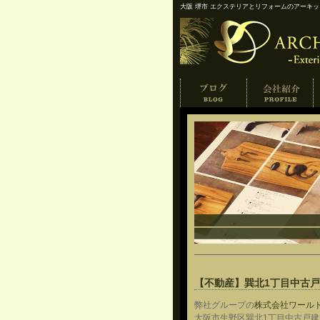
大阪 堺市 エクステリアとリフォームのアーキ
【不動産】巽北1丁目中古
弊社グループの
株式会社ワール
大阪市生野区巽北1丁目中古戸