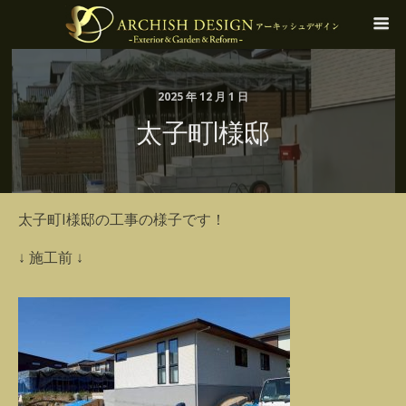
2025 年 12 月 1 日
太子町I様邸
太子町I様邸の工事の様子です！
↓ 施工前 ↓