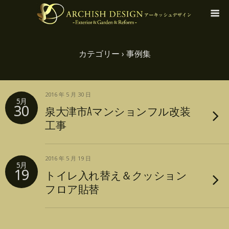
カテゴリー ›
事例集
2016 年 5 月 30 日
5月
30
泉大津市Aマンションフル改装
工事
2016 年 5 月 19 日
5月
19
トイレ入れ替え＆クッション
フロア貼替